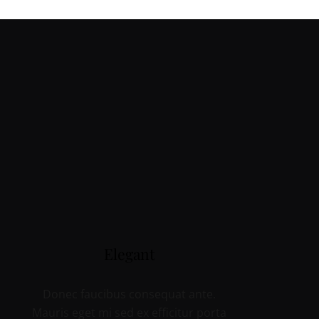
Elegant
Donec faucibus consequat ante.
Mauris eget mi sed ex efficitur porta