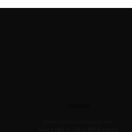
Intuitive
Donec faucibus consequat ante.
Mauris eget mi sed ex efficitur porta