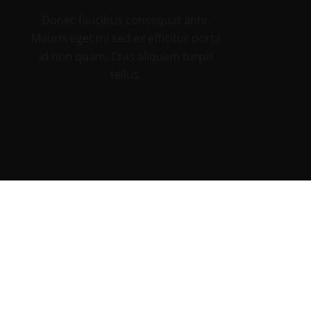
Donec faucibus consequat ante.
Mauris eget mi sed ex efficitur porta
id non quam. Cras aliquam turpis
tellus.