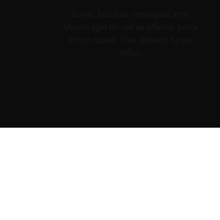
Donec faucibus consequat ante.
Mauris eget mi sed ex efficitur porta
id non quam. Cras aliquam turpis
tellus.