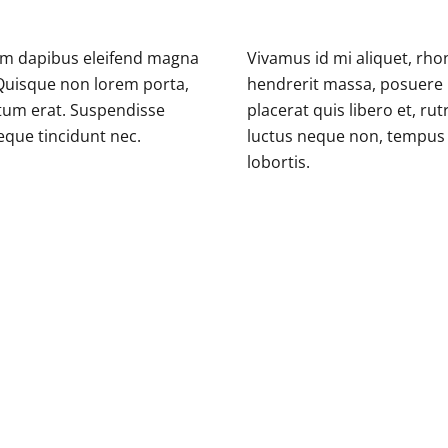
Nam dapibus eleifend magna
Vivamus id mi aliquet, rho
 Quisque non lorem porta,
hendrerit massa, posuere u
ictum erat. Suspendisse
placerat quis libero et, ru
eque tincidunt nec.
luctus neque non, tempus 
lobortis.