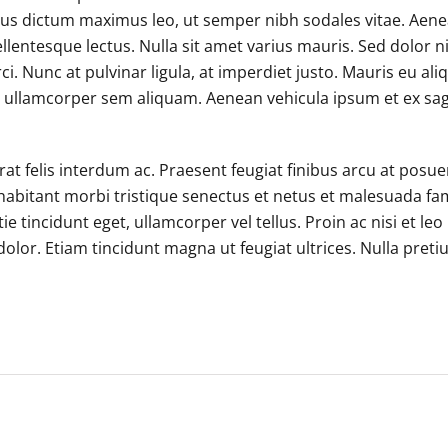
us dictum maximus leo, ut semper nibh sodales vitae. Aen
ellentesque lectus. Nulla sit amet varius mauris. Sed dolor ni
ci. Nunc at pulvinar ligula, at imperdiet justo. Mauris eu ali
in ullamcorper sem aliquam. Aenean vehicula ipsum et ex sag
 felis interdum ac. Praesent feugiat finibus arcu at posue
 habitant morbi tristique senectus et netus et malesuada fa
 tincidunt eget, ullamcorper vel tellus. Proin ac nisi et leo
 dolor. Etiam tincidunt magna ut feugiat ultrices. Nulla pre