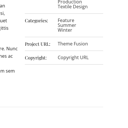
Production
ean
Textile Design
si,
Feature
quet
Categories:
Summer
ittis
Winter
Theme Fusion
Project URL:
re. Nunc
mes ac
Copyright URL
Copyright:
tium sem